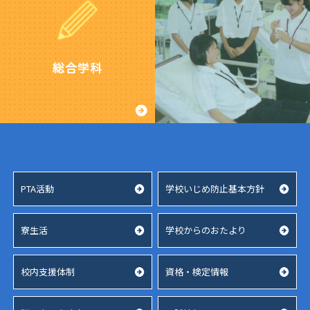
か
で
行
け
育
し
は
つ
部活動
ま
し
ミ
2026.04.22
し
No.1
ラ
た。
第
総合学科
令
イ
[pdf:
７
和
の
13.6
３
８
チ
MB]
回
年
カ
中
７
ラ」
国
月
で
PTA
高
紹
2023.08.28
等
介
学
PTA
動
おたより
校
美
画
2026.07.03
柔
PTA活動
学校いじめ防止基本方針
化
が
新
道
活
公
着
大
動
開
図
会
を
さ
寮生活
学校からのおたより
書
島
行
れ
案
根
い
ま
内
県
ま
し
校内支援体制
資格・検定情報
令
予
し
た
和
選
た。
８