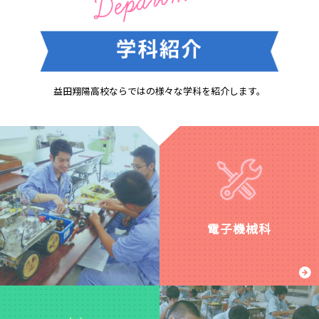
た。
グ
ラ
学校活動
ミ
部活動
2026.07.28
PTA
ン
2026.06.07
【電
2024.10.18
グ
【ソ
子
研
第
フ
機
究
益田翔陽高校ならではの様々な学科を紹介します。
2
ト
械
会
回
テ
科】
と
PTA
ニ
オ
の
役
ス
ー
地
員
部】
プ
域
会
県
ン
連
を
総
ス
携
実
体
ク
２
施
結
ー
～
し
果
ル
[pdf:
ま
報
の
電子機械科
4.39
し
告
様
MB]
た。
子
で
す！
部活動
おたより
PTA
2026.04.22
2026.07.10
2024.05.21
令
電
学校活動
PTA