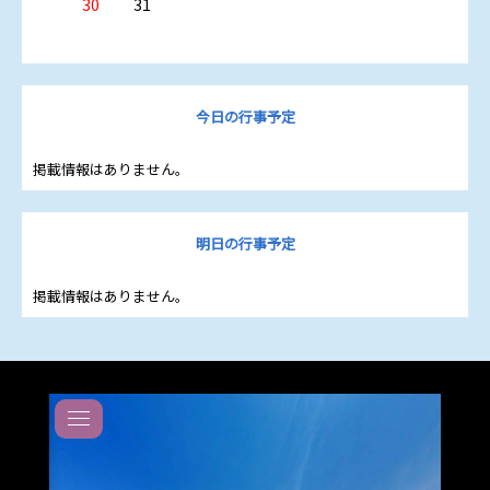
30
31
495
おたより
Ｔ
学
KB]
2026.07.30
Ａ
2026.07.10
校
おたより
電
総
農
電気科ニュースNo45～益田プログラミング研究会との地域連携２
気
会
業
部活動
～ [pdf: 4.39 MB]
科
を
ク
2026.06.16
ニ
開
今日の行事予定
ラ
ュ
第
催
ブ
2026.07.10
おたより
ー
73
し
中
掲載情報はありません。
ス
回
ま
国
電気科ニュースNo44～課題研究の様子６～ [pdf: 6.96 MB]
No46
中
し
大
～
国
た
会
祝！
高
に
2026.07.03
明日の行事予定
おたより
2
等
出
級
学
かけはしNo.1 令和８年７月
場
PTA
電
校
し
掲載情報はありません。
2025.03.12
気
柔
ま
PTA
工
道
2026.07.03
し
おたより
活
事
大
た
動
新着図書案内 令和８年度 第３号
施
会
報
工
告
管
学校活動
「飛
2026.06.18
おたより
理
部活動
2026.07.28
翔」
技
2026.06.15
電気科ニュースNo43～第二種電気工事士実技試験合格に向けて
を
【電
術
2026～ [pdf: 5.53 MB]
も
発
子
検