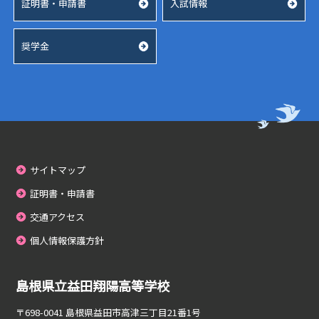
年
証明書・申請書
入試情報
学校活動
度
部活動
PTA
2026.07.16
第
2026.04.22
2023.06.12
３
山
奨学金
令
号
令
陰
和
和
中
８
５
央
年
年
新
おたより
度
度
報
2026.06.18
島
あ
社
電
根
い
の
気
県
さ
「
科
高
つ
2026
ニ
等
運
島
サイトマップ
ュ
学
動
根
ー
校
証明書・申請書
県
ス
春
西
No43
季
交通アクセス
部
PTA
～
野
専
2023.05.22
第
球
個人情報保護方針
門
二
大
令
高
種
会
和
校
電
兼
５
島根県立益田翔陽高等学校
特
気
第
年
集
工
１
度
地
〒698-0041
島根県益田市高津三丁目21番1号
事
４
街