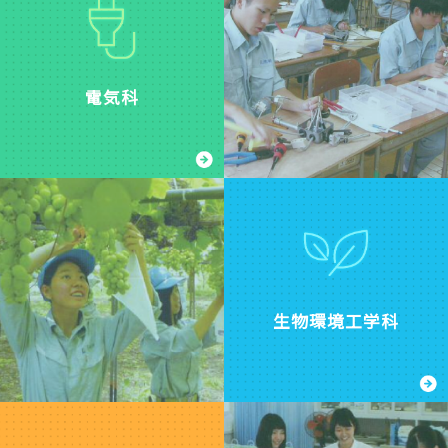
和
気
2026.07.16
総
８
科
会
年
山
ニ
を
度
陰
ュ
開
島
中
ー
き
電気科
根
央
ス
ま
県
新
No44
し
高
報
～
た
等
社
課
[pdf:
学
の
題
584
校
「
研
KB]
個
2026
究
人
島
の
テ
根
様
PTA
ニ
県
子
2024.02.27
ス
西
６
選
部
～
PTA
手
専
[pdf:
活
生物環境工学科
権
門
6.96
動
大
高
MB]
報
会
校
告
地
特
「飛
区
集
翔」
おたより
予
地
を
2026.07.03
選
域
発