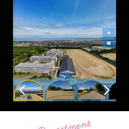
の
行
機
定
づ
し
械
合
2026.06.18
おたより
く
ま
科】
格
り
し
も
～
電気科ニュースNo42～３年生課題研究５～ [pdf: 5.97 MB]
コ
た。
の
[pdf:
ン
[pdf:
づ
3.43
テ
5.95
く
MB]
ス
MB]
り
ト
コ
中
ン
おたより
国
テ
PTA
2026.07.10
地
ス
2024.11.25
電
区
ト
翔
気
大
【溶
陽
科
会
接
祭
ニ
に
部
で
ュ
参
門】
PTA
ー
加
に
村
ス
し
参
を
No45
ま
加
出
～
し
し
店
益
た
ま
し
田
[pdf:
し
ま
プ
6.17
た！
し
ロ
MB]