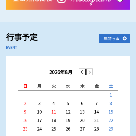
業
田
道
活
2026.07.28
を
を
を
を
を
学校活動
生
翔
部】
動
見
見
見
見
見
の
陽
県
報
【電子機械科】ものづくりコンテスト【溶接部門】に参加しまし
る
る
る
る
る
み
高
総
告
た！
な
校
体
「飛
さ
イ
弓
翔」
ま
ン
道
を
2026.07.28
行事予定
学校活動
年間行事
へ
ス
女
発
【電子機械科】オープンスクールの様子です！
【翔
タ
子
行
EVENT
陽
再
団
し
高
開
体
ま
2026.07.16
学校活動
校
し
初
し
訪
ま
優
た
山陰中央新報社の 「 2026 島根県西部専門高校特集 地域で育つミ
2026年8月
問
し
勝！！
[pdf:
ライのチカラ」で紹介動画が公開されました
の
た
イ
5.77
ご
[pdf:
ン
MB]
日
月
火
水
木
金
土
招
73.8
タ
2026.07.16
学校活動
待
KB]
ー
1
状
ハ
山陰中央新報社の 「 2026 島根県西部専門高校特集 地域で育つミ
PTA
2
3
4
5
6
7
8
２】
イ
ライのチカラ」に掲載していただきました [pdf: 1.85 MB]
2025.05.23
[pdf:
出
学校活動
9
10
11
12
13
14
15
Ｒ
201
場
2026.08.07
７
16
17
18
19
20
21
22
KB]
決
2026.07.13
学校活動
年
NEW
定
23
24
25
26
27
28
29
度
【電子機械科】益田さいえんすたうん2026に参加してきました！
日
[pdf:
Ｐ
本