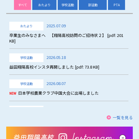
すべて
おたより
学校活動
部活動
PTA
2025.07.09
おたより
卒業生のみなさまへ 【翔陽高校訪問のご招待状２】 [pdf: 201
KB]
2026.05.18
学校活動
益田翔陽高校インスタ再開しました [pdf: 73.8 KB]
2026.08.07
学校活動
日本学校農業クラブ中国大会に出場しました
NEW
2026.07.30
おたより
一覧を見る
電気科ニュースNo46～祝！2級電気工事施工管理技術検定合格～
おたより
学校活動
部活動
PTA
[pdf: 3.43 MB]
2025.07.09
2026.05.18
2026.06.17
2026.03.19
一
一
一
一
一
卒
益
【弓
PTA
覧
覧
覧
覧
覧