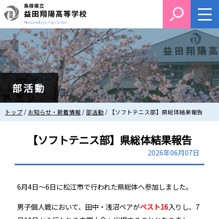
このページの本文へ
部活動
現
トップ
/
お知らせ・新着情報
/
部活動
/
【ソフトテニス部】県総体結果報告
在
の
【ソフトテニス部】県総体結果報告
位
置：
2026年06月07日
6月4日～6日に松江市で行われた県総体へ参加しました。
男子個人戦において、田中・浅沼ペアが
ベスト16
入りし、7