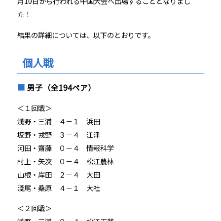
月10日から行われる中国大会へ出場することとなりまし
た！
結果の詳細については、以下のとおりです。
個人戦
男子（全194ペア）
＜１回戦＞
浅野・三浦 ４－１ 浜田
坂野・戎野 ３－４ 江津
河田・齋藤 ０－４ 情報科学
村上・矢次 ０－４ 松江農林
山根・岸田 ２－４ 大田
淺尾・桑原 ４－１ 大社
＜２回戦＞