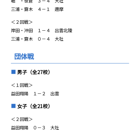
堀 ・笹倉 ３－４ 大社
三浦・齋木 ４－１ 邇摩
＜２回戦＞
岸田・沖田 １－４ 出雲北陵
三浦・齋木 ０－４ 大社
団体戦
男子（全27校）
＜１回戦＞
益田翔陽 １－２ 出雲
女子（全21校）
＜２回戦＞
益田翔陽 ０－３ 大社