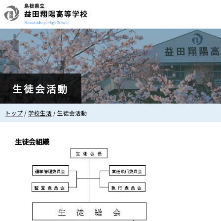
このページの本文へ
生徒会活動
現
トップ
/
学校生活
/
生徒会活動
在
の
位
生徒会組織
置：