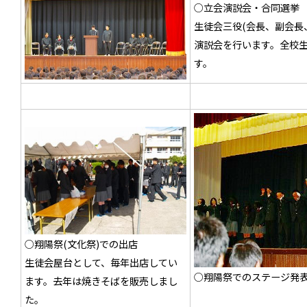
○立会演説会・合同選挙
生徒会三役(会長、副会長
演説会を行います。全校
す。
○翔陽祭(文化祭)での出店
生徒会屋台として、毎年出店してい
○翔陽祭でのステージ発
ます。去年は焼きそばを販売しまし
た。