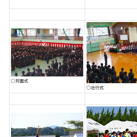
○対面式
○壮行式