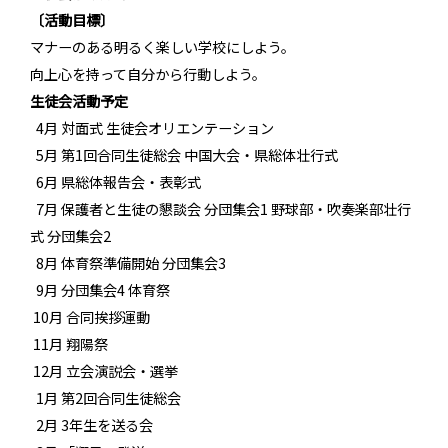
〔活動目標〕
マナーのある明るく楽しい学校にしよう。
向上心を持って自分から行動しよう。
生徒会活動予定
4月 対面式 生徒会オリエンテーション
5月 第1回合同生徒総会 中国大会・県総体壮行式
6月 県総体報告会・表彰式
7月 保護者と生徒の懇談会 分団集会1 野球部・吹奏楽部壮行
式 分団集会2
8月 体育祭準備開始 分団集会3
9月 分団集会4 体育祭
10月 合同挨拶運動
11月 翔陽祭
12月 立会演説会・選挙
1月 第2回合同生徒総会
2月 3年生を送る会