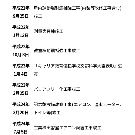
平成21年
屋内運動場耐震補強工事(内装等改修工事含む)
9月25日
竣工
平成22年
測量実習棟竣工
1月13日
平成22年
教室棟耐震補強工事竣工
10月 8日
平成23年
「キャリア教育優良学校文部科学大臣表彰」受
1月 4日
賞
平成23年
バリアフリー化工事竣工
3月25日
平成24年
記念館設備改修工事(エアコン、温水ヒーター、
3月20日
トイレ等)竣工
平成24年
工業棟実習室エアコン設置工事竣工
7月 5日