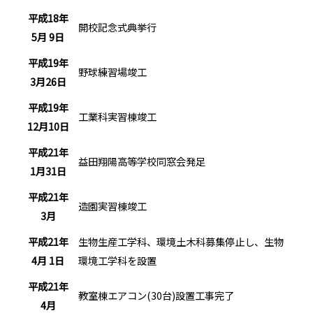
平成18年
開校記念式典挙行
5月 9日
平成19年
野球練習場竣工
3月26日
平成19年
工業科実習棟竣工
12月10日
平成21年
益田翔陽高等学校同窓会発足
1月31日
平成21年
造園実習棟竣工
3月
平成21年
生物生産工学科、環境土木科募集停止し、生物
4月 1日
環境工学科を設置
平成21年
教室棟エアコン(30台)設置工事完了
4月