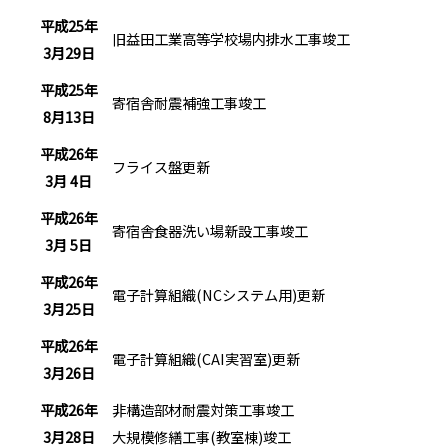
平成25年
旧益田工業高等学校場内排水工事竣工
3月29日
平成25年
寄宿舎耐震補強工事竣工
8月13日
平成26年
フライス盤更新
3月 4日
平成26年
寄宿舎食器洗い場新設工事竣工
3月 5日
平成26年
電子計算組織(NCシステム用)更新
3月25日
平成26年
電子計算組織(CAI実習室)更新
3月26日
平成26年
非構造部材耐震対策工事竣工
3月28日
大規模修繕工事(教室棟)竣工