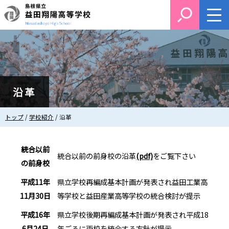
このページの本文へ
沿革
現
トップ
/
学校紹介
/
沿革
在
の
位
統合以前
置：
統合以前の前身校の沿革
(pdf)
をご覧下さい
の前身校
平成11年
県立学校再編成基本計画が発表され益田工業高
11月30日
等学校と益田産業高等学校の統合検討が提示
平成16年
県立学校後期再編成基本計画が発表され平成18
6月24日
年ごろに両校を統合する方針が提示