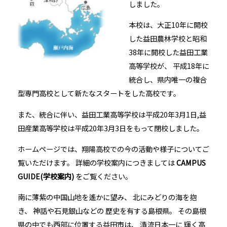
しました。
本校は、大正10年に開校
した益田農林学校と昭和
38年に開校した益田工業
高等学校が、 平成18年に
統合し、県内唯一の複合
型専門高校として新たなスタートをした高校です。
また、統合に伴い、益田工業高等学校は平成20年3月1日,益
田産業高等学校は平成20年3月3日をもって閉校しました。
ホームページでは、翔陽高校での今の活動や様子についてご
覧いただけます。 詳細の学校案内につきましては
CAMPUS
GUIDE
(
学校案内
)
をご覧ください。
南に薄紫の中国山地を遙かに望み、 北にみどりの海を抱
き、 神話や石見銀山などの 歴史を有する島根県。 その島根
県の中でも西部に位置する益田市は、 清流日本一に 輝く高