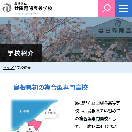
このページの本文へ
学校紹介
現
トップ
/
学校紹介
在
の
位
島根県初の複合型専門高校
置：
島根県立益田翔陽高等学
校は、島根県では初めて
の
複合型専門高校
とし
て、平成18年4月に誕生