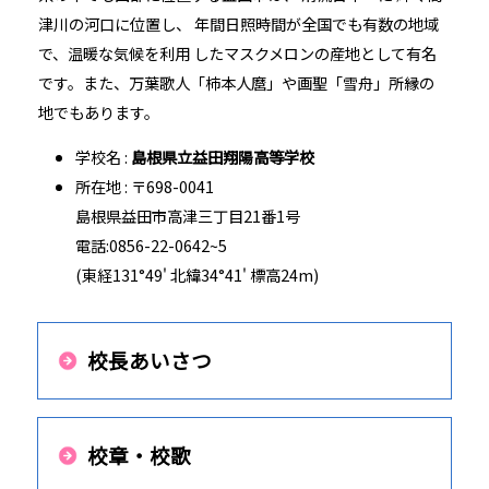
津川の河口に位置し、 年間日照時間が全国でも有数の地域
で、温暖な気候を利用 したマスクメロンの産地として有名
です。また、万葉歌人「柿本人麿」や画聖「雪舟」所縁の
地でもあります。
学校名 :
島根県立益田翔陽高等学校
所在地 : 〒698-0041
島根県益田市高津三丁目21番1号
電話:0856-22-0642~5
(東経131°49' 北緯34°41' 標高24m)
校長あいさつ
校章・校歌