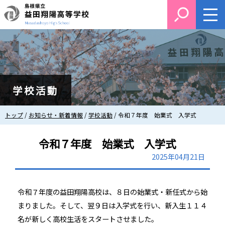
このページの本文へ
学校活動
現
トップ
/
お知らせ・新着情報
/
学校活動
/
令和７年度 始業式 入学式
在
の
令和７年度 始業式 入学式
位
置：
2025年04月21日
令和７年度の益田翔陽高校は、８日の始業式・新任式から始
まりました。そして、翌９日は入学式を行い、新入生１１４
名が新しく高校生活をスタートさせました。