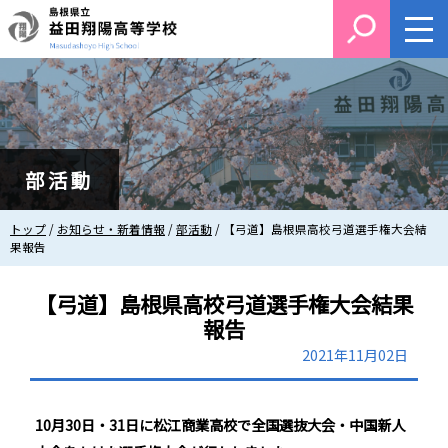
このページの本文へ
部活動
現
トップ
/
お知らせ・新着情報
/
部活動
/
【弓道】島根県高校弓道選手権大会結
在
果報告
の
位
【弓道】島根県高校弓道選手権大会結果
置：
報告
2021年11月02日
10月30日・31日に松江商業高校で全国選抜大会・中国新人