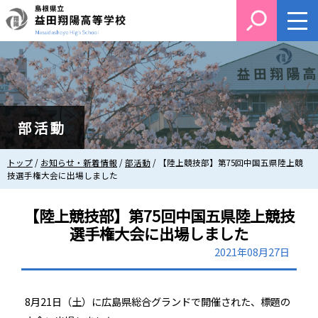
このページの本文へ
部活動
現
トップ
/
お知らせ・新着情報
/
部活動
/
【陸上競技部】第75回中国五県陸上競
在
技選手権大会に出場しました
の
位
【陸上競技部】第75回中国五県陸上競技
置：
選手権大会に出場しました
2021年08月27日
8月21日（土）に広島県総合グランドで開催された、標題の