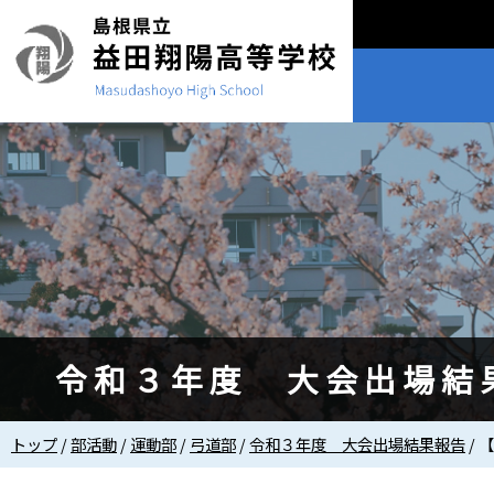
このページの本文へ
令和３年度 大会出場結
現
トップ
/
部活動
/
運動部
/
弓道部
/
令和３年度 大会出場結果報告
/
【
在
の