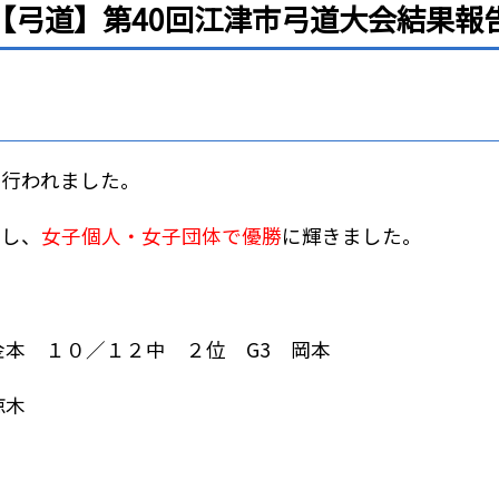
【弓道】第40回江津市弓道大会結果報
が行われました。
加し、
女子個人・女子団体で優勝
に輝きました。
金本 １０／１２中 ２位 G3 岡本
椋木