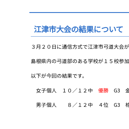
位
置：
江津市大会の結果について
３月２０日に通信方式で江津市弓道大会
島根県内の弓道部のある学校が１５校参
以下が今回の結果です。
女子個人 １０／１２中
優勝
G3 
男子個人 ８／１２中 ４位 G3 