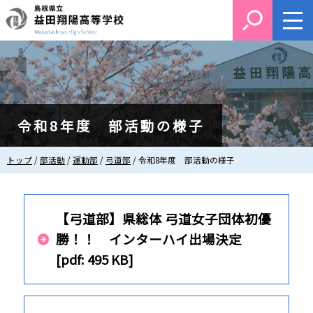
このページの本文へ
令和8年度 部活動の様子
現
トップ
/
部活動
/
運動部
/
弓道部
/
令和8年度 部活動の様子
在
の
位
置：
【弓道部】県総体 弓道女子団体初優
勝！！ インターハイ出場決定
[pdf: 495 KB]