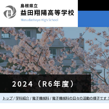
このページの本文へ
2024（R6年度）
現
トップ
/
学科紹介
/
電子機械科
/
電子機械科の日々の活動の様子です
在
の