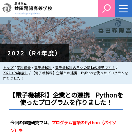
このページの本文へ
2022（R4年度）
現
トップ
/
学科紹介
/
電子機械科
/
電子機械科の日々の活動の様子です！
/
在
2022（R4年度）
/
【電子機械科】企業との連携 Pythonを使ったプログラムを
の
作りました！
位
置：
【電子機械科】企業との連携 Pythonを
使ったプログラムを作りました！
今回の課題研究では、
プログラム言語のPython（パイソ
ン）を