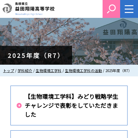
このページの本文へ
2025年度（R7）
現
トップ
/
学科紹介
/
生物環境工学科
/
生物環境工学科の活動
/
2025年度（R7）
在
の
位
置：
【生物環境工学科】みどり戦略学生
チャレンジで表彰をしていただきま
した