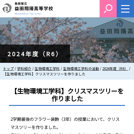
このページの本文へ
2024年度（R6）
現
トップ
/
学科紹介
/
生物環境工学科
/
生物環境工学科の活動
/
2024年度（R6）
/
在
【生物環境工学科】クリスマスツリーを作りました
の
位
【生物環境工学科】クリスマスツリーを
置：
作りました
2学期最後のフラワー装飾（3年）の授業において、クリス
マスツリーを作りました。