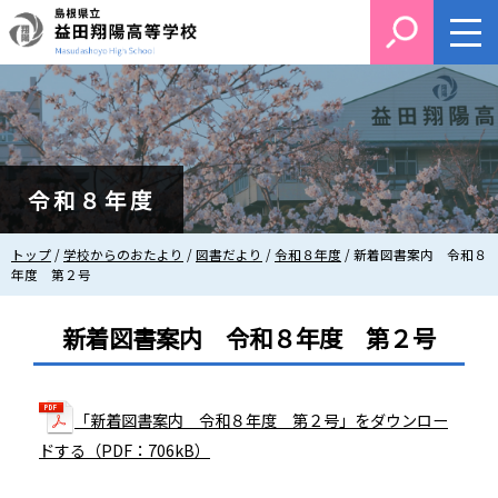
このページの本文へ
令和８年度
現
トップ
/
学校からのおたより
/
図書だより
/
令和８年度
/
新着図書案内 令和８
在
年度 第２号
の
位
新着図書案内 令和８年度 第２号
置：
「新着図書案内 令和８年度 第２号」をダウンロー
ドする（PDF：706kB）