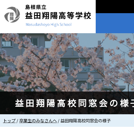
このページの本文へ
益田翔陽高校同窓会の様
現
トップ
/
卒業生のみなさんへ
/
益田翔陽高校同窓会の様子
在
の