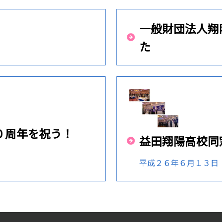
一般財団法人翔
た
０周年を祝う！
益田翔陽高校同
平成２６年６月１３日