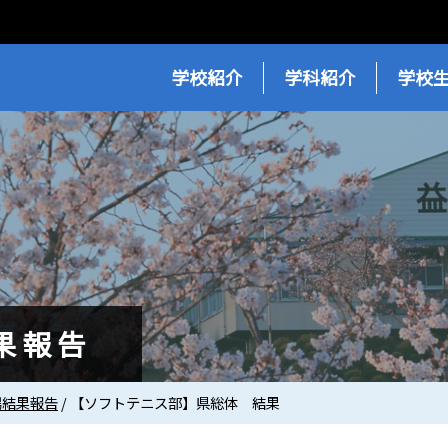
学校紹介
学科紹介
学校
果報告
場結果報告
/
【ソフトテニス部】県総体 結果