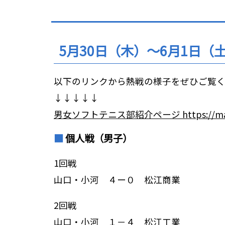
位
置：
5月30日（木）～6月1日
以下のリンクから熱戦の様子をぜひご覧
↓↓↓↓↓
男女ソフトテニス部紹介ページ https://masudas
個人戦（男子）
1回戦
山口・小河 ４ー０ 松江商業
2回戦
山口・小河 １－４ 松江工業