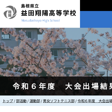
このページの本文へ
令和６年度 大会出場結
現
トップ
/
部活動
/
運動部
/
男女ソフトテニス部
/
令和６年度 大会出
在
の