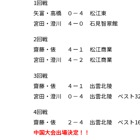
1回戦
矢富・高橋 ０－４ 松江東
宮田・澄川 ４ー０ 石見智翠館
2回戦
齋藤・俵 ４ー１ 松江商業
宮田・澄川 ４－２ 松江商業
3回戦
齋藤・俵 ４ー１ 出雲北陵
宮田・澄川 ０－４ 出雲北陵 ベスト3
4回戦
齋藤・俵 ２－４ 出雲北陵 ベスト1
中国大会出場決定！！