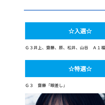
位
置：
☆入選☆
Ｇ３井上、齋藤、原、松井、山谷 Ａ１
☆特選☆
Ｇ３ 齋藤「眼差し」