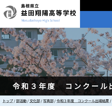
このページの本文へ
令和３年度 コンクール
現
トップ
/
部活動
/
文化部
/
写真部
/
令和３年度 コンクール出場結果
/
在
の