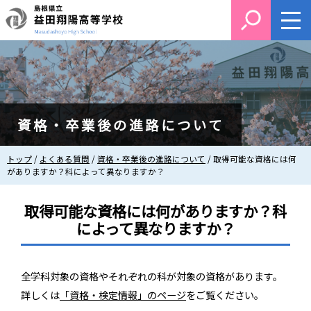
このページの本文へ
資格・卒業後の進路について
現
トップ
/
よくある質問
/
資格・卒業後の進路について
/
取得可能な資格には何
在
がありますか？科によって異なりますか？
の
位
取得可能な資格には何がありますか？科
置：
によって異なりますか？
全学科対象の資格やそれぞれの科が対象の資格があります。
詳しくは
「資格・検定情報」のページ
をご覧ください。